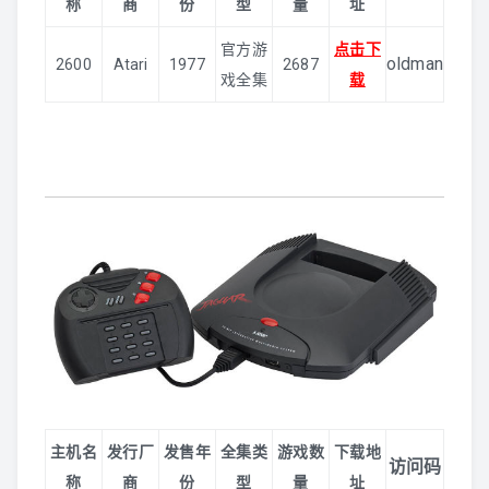
称
商
份
型
量
址
官方游
点击下
oldman
2600
Atari
1977
2687
戏全集
载
主机名
发行厂
发售年
全集类
游戏数
下载地
访问码
称
商
份
型
量
址