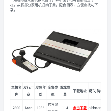
知名的游戏主机数以百计，并不便于把每台都设立专
栏，故将部分家用机归纳于此，配合图表，方便查找与下
载。
GBA
N-Gage
WS/WSC
GB/GBC
NGPC
Lynx
其他掌机
主机名
发行厂
发售年
全集类
游戏数
访问码
下载地址
称
商
份
型
量
官方游
oldman
7800
Atari
1986
114
点击下载