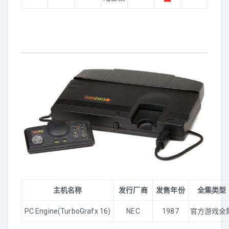
主机名称
发行厂商
发售年份
全集类型
PC Engine(TurboGrafx 16)
NEC
1987
官方游戏全