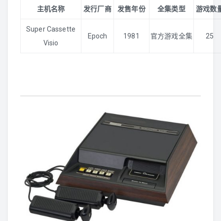
主机名称
发行厂商
发售年份
全集类型
游戏数
Super Cassette
Epoch
1981
官方游戏全集
25
Visio