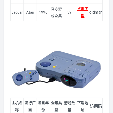
官方游
点击下
oldman
Jaguar
Atari
1990
59
戏全集
载
主机名
发行厂
发售年
全集类
游戏数
下载地
访问码
称
商
份
型
量
址