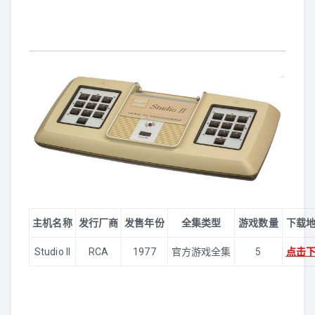
主机名称
发行厂商
发售年份
全集类型
游戏数量
下载
Studio II
RCA
1977
官方游戏全集
5
点击