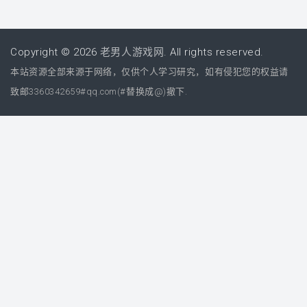
Copyright © 2026
老男人游戏网
. All rights reserved.
本站资源全部来源于网络，仅供个人学习研究，如有侵犯您的权益请
致邮3360342659#qq.com(#替换成@)撤下.