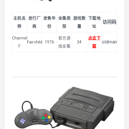
主机名
发行厂
发售年
全集类
游戏数
下载地
访问码
称
商
份
型
量
址
Channel
官方游
点击下
oldman
Fairchild
1976
34
F
戏全集
载