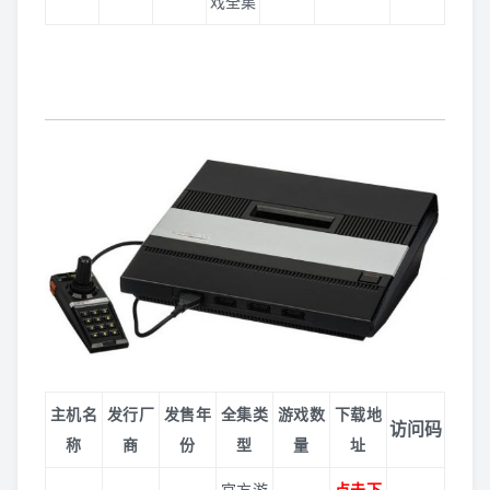
PS3
戏全集
WIIU
XBOX360
PS2
WII
NGC
DC
PS1
主机名
发行厂
发售年
全集类
游戏数
下载地
访问码
SS
称
商
份
型
量
址
N64
官方游
点击下