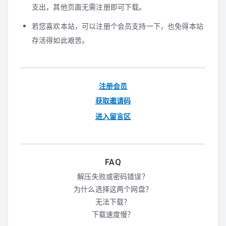
PS3
支出，其他页面无需注册即可下载。
WIIU
若您喜欢本站，可以注册个会员支持一下，也免得本站
存活得如此艰苦。
XBOX360
PS2
注册会员
WII
获取邀请码
进入留言区
NGC
DC
FAQ
PS1
解压失败或密码错误？
为什么选择这两个网盘？
SS
无法下载？
下载速度慢？
N64