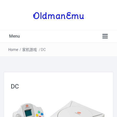
OldmanEmu
Menu
Home
/
家机游戏
/
DC
PSV
DC
3DS
PSP
NDS