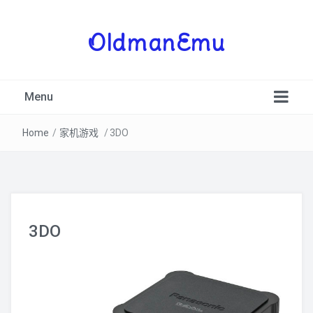
OldmanEmu
Menu
Home
/
家机游戏
/
3DO
PSV
3DO
3DS
PSP
NDS