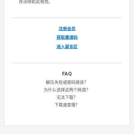
PS3
存活得如此艰苦。
WIIU
注册会员
XBOX360
获取邀请码
PS2
进入留言区
WII
NGC
FAQ
解压失败或密码错误？
DC
为什么选择这两个网盘？
无法下载？
PS1
下载速度慢？
SS
N64