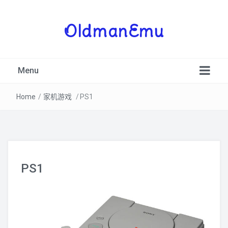
OldmanEmu
Menu
Home
/
家机游戏
/
PS1
PSV
PS1
3DS
PSP
NDS