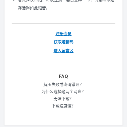
PS3
若您喜欢本站，可以注册个会员支持一下，也免得本站
存活得如此艰苦。
WIIU
XBOX360
注册会员
PS2
获取邀请码
进入留言区
WII
NGC
FAQ
DC
解压失败或密码错误？
为什么选择这两个网盘？
PS1
无法下载？
下载速度慢？
SS
N64