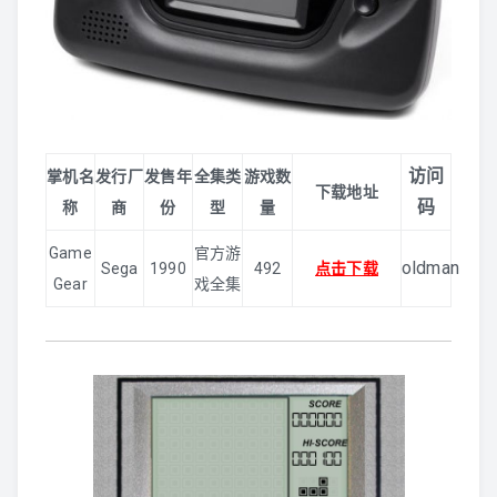
访问
掌机名
发行厂
发售年
全集类
游戏数
下载地址
码
称
商
份
型
量
Game
官方游
oldman
Sega
1990
492
点击下载
Gear
戏全集