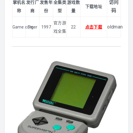
PS3
访问
掌机名
发行厂
发售年
全集类
游戏数
下载地址
码
称
商
份
型
量
WIIU
官方游
oldman
Game.com
Tiger
1997
22
点击下载
XBOX360
戏全集
PS2
WII
NGC
DC
PS1
SS
N64