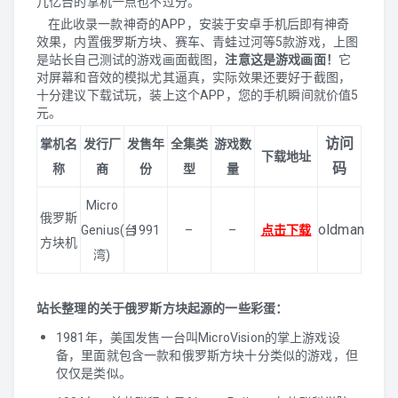
几亿台的掌机一点也不过分。
在此收录一款神奇的APP，安装于安卓手机后即有神奇
效果，内置俄罗斯方块、赛车、青蛙过河等5款游戏，上图
是站长自己测试的游戏画面截图，
注意这是游戏画面！
它
对屏幕和音效的模拟尤其逼真，实际效果还要好于截图，
十分建议下载试玩，装上这个APP，您的手机瞬间就价值5
元。
访问
掌机名
发行厂
发售年
全集类
游戏数
下载地址
码
称
商
份
型
量
Micro
俄罗斯
oldman
Genius(台
1991
–
–
点击下载
方块机
湾)
站长整理的关于俄罗斯方块起源的一些彩蛋：
1981年，美国发售一台叫MicroVision的掌上游戏设
备，里面就包含一款和俄罗斯方块十分类似的游戏，但
仅仅是类似。