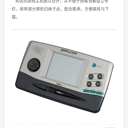
知名的游戏主机数以百计，并不便于把每台都设立专
栏，故将部分掌机归纳于此，配合图表，方便查找与下
GBA
载。
N-Gage
WS/WSC
GB/GBC
NGPC
Lynx
其他掌机