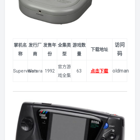
3DO
SFC
MD
访问
掌机名
发行厂
发售年
全集类
游戏数
下载地址
码
称
商
份
型
量
FC
官方游
oldman
Supervision
Watara
1992
63
点击下载
街机
戏全集
其他家机