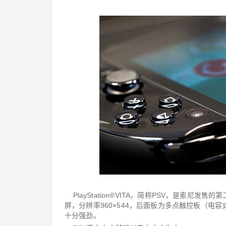
PlayStation®VITA，简称PSV，是索尼发
屏，分辨率960×544，后面板为多点触控板（电容式
十分强劲。