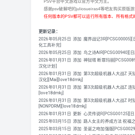
PSV平台中文游戏以官方中文为主。
感谢psv破解吧的juliosueiras4等吧友购买
任何版本的PSV都可以运行所有版本、所有格式的游
更新记录：
2026年05月25日
添加
魔界战记3R[PCSG00005][
化工具补完]
2026年05月25日
添加
鸟之诗AIR[PCSG00940][日版
2026年01月31日
添加
神狱塔 断罪玛丽[PCSG00898][
汉化计划]
2026年01月31日
添加
第3次超级机器人大战Z 天狱篇[PC
汉化][Mai][love18dmkj]
2026年01月31日
添加
第3次超级机器人大战Z 连狱篇[P
[love18dmkj]
2026年01月31日
添加
第3次超级机器人大战Z 时狱篇[PCS
[NONPDRM][love18dmkj]
2026年01月31日
更新
心灵传说R[PCSG00125][日版
2025年03月15日
添加
路人女主的养成方法 祝福之花[P
2025年03月15日
添加
圣诞之吻加强版[PCSG00291