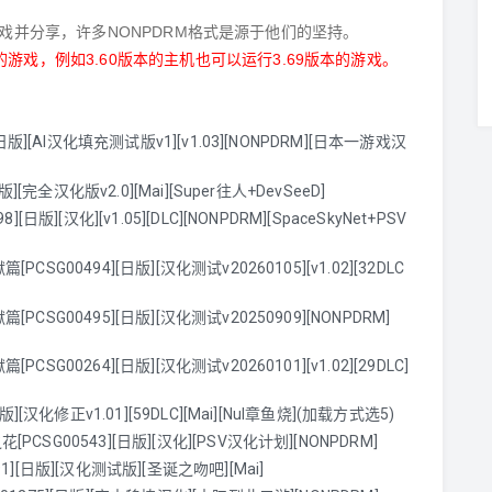
原版游戏并分享，许多NONPDRM格式是源于他们的坚持。
戏，例如3.60版本的主机也可以运行3.69版本的游戏。
日版][AI汉化填充测试版v1][v1.03][NONPDRM][日本一游戏汉
][完全汉化版v2.0][Mai][Super往人+DevSeeD]
日版][汉化][v1.05][DLC][NONPDRM][SpaceSkyNet+PSV
SG00494][日版][汉化测试v20260105][v1.02][32DLC
CSG00495][日版][汉化测试v20250909][NONPDRM]
G00264][日版][汉化测试v20260101][v1.02][29DLC]
][汉化修正v1.01][59DLC][Mai][Nul章鱼烧](加载方式选5)
CSG00543][日版][汉化][PSV汉化计划][NONPDRM]
][日版][汉化测试版][圣诞之吻吧][Mai]