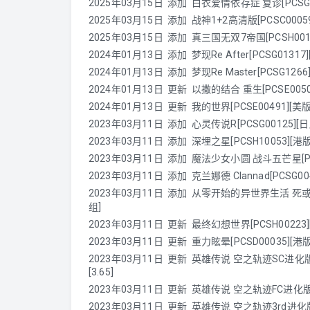
2025年03月15日
添加
白衣爱情依存症 复诊[PCSG0
2025年03月15日
添加
战神1+2高清版[PCSC00059]
2025年03月15日
添加
真三国无双7帝国[PCSH00192]
2024年01月13日
添加
梦现Re After[PCSG0131
2024年01月13日
添加
梦现Re Master[PCSG126
2024年01月13日 更新 以撒的结合 重生[PCSE00507][
2024年01月13日 更新 我的世界[PCSE00491][美版][
2023年03月11日 添加 心灵传说R[PCSG00125][日版
2023年03月11日
添加
深埋之星[PCSH10053][港版]
2023年03月11日
添加
魔法少女小圆 战斗五芒星[PCSG0
2023年03月11日
添加
克兰娜德 Clannad[PCSG004
2023年03月11日
添加
从零开始的异世界生活 死或吻[PC
组]
2023年03月11日 更新 最终幻想世界[PCSH00223][港版
2023年03月11日 更新 重力眩晕[PCSD00035][港版][高
2023年03月11日 更新 英雄传说 空之轨迹SC进化版[PC
[3.65]
2023年03月11日 更新 英雄传说 空之轨迹FC进化版[PCSH
2023年03月11日 更新 英雄传说 空之轨迹3rd进化版[PC