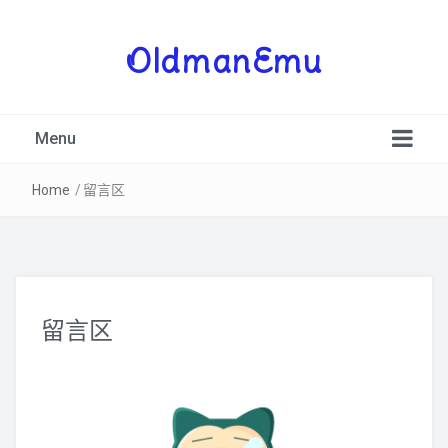
OldmanEmu
Menu
Home
/
留言区
PSV
留言区
3DS
PSP
NDS