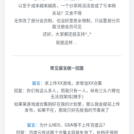
PS3
以至于成本越来越高，一个分享网活活变成了亏本网
关站？又舍不得
WIIU
无奈改了部分会员制，也没好意思全限制，只设置部分页
面注册会员可见
XBOX360
还好，大家都还挺支持^_^
就是这样……
PS2
WII
常见留言统一回复
NGC
留言：
求上传XX游戏，求增加XX合集
DC
回复：你们有这么多人，而我只有一人，纵有三头六臂也
无法招架哇(摊手)
PS1
如果某游戏或合集刚好在我的计划里，那么我会提前上传
发布，如果不在，那就只好先按我的节奏来了
SS
留言：
为什么NDS、GBA等不上传百度云？
N64
回复：百度云传这两个合集太容易失效了，补档还很困