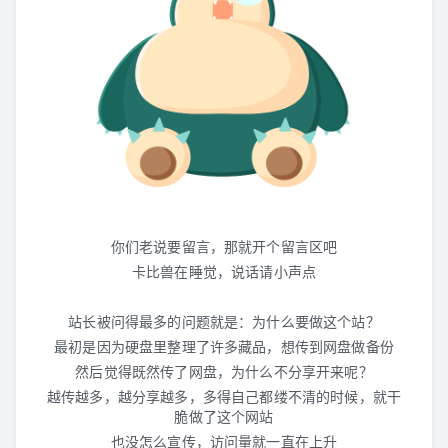
GBA
N-Gage
WS/WSC
GB/GBC
NGPC
你们老说要留言，那就开个留言区吧
卡比兽在睡觉，说话请小声点
Lynx
站长被问得最多的问题就是：为什么要做这个站？
其他掌机
最初是因为硬盘里整理了许多藏品，想传到网盘做备份
然后觉得既然传了网盘，为什么不分享开来呢？
越传越多，越分享越多，多得自己都缕不清的时候，就干
脆做了这个网站
也没怎么宣传，访问量就一直在上升