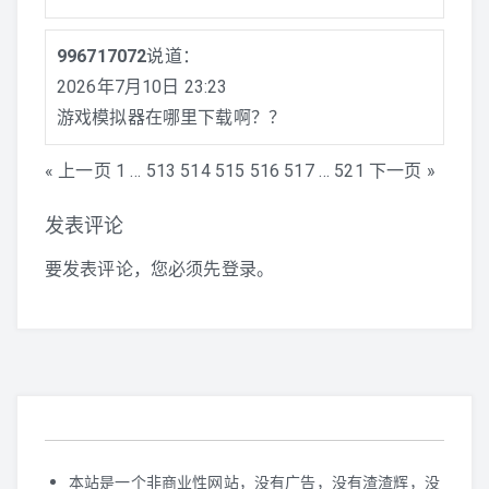
996717072
说道：
2026年7月10日 23:23
游戏模拟器在哪里下载啊？？
« 上一页
1
…
513
514
515
516
517
…
521
下一页 »
Comment
发表评论
navigation
要发表评论，您必须先
登录
。
本站是一个非商业性网站，没有广告，没有渣渣辉，没