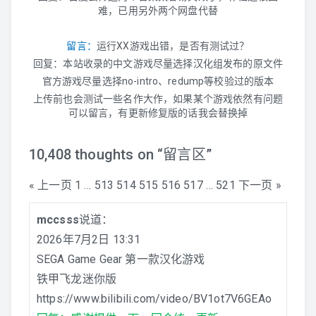
难，已用另外两个网盘代替
3DO
留言：
运行XX游戏出错，是否有测试过？
回复：本站收录的中文游戏尽量选择汉化组发布的原文件
SFC
官方游戏尽量选择no-intro、redump等校验过的版本
MD
上传前也会测试一些名作大作，如果某个游戏依然有问题
可以留言，有更新修复版的话我会替换掉
FC
10,408 thoughts on “
留言区
”
街机
« 上一页
1
…
513
514
515
516
517
…
521
下一页 »
Comment
其他家机
mccsss
说道：
navigation
2026年7月2日 13:31
SEGA Game Gear 第一款汉化游戏
铁甲飞龙迷你版
https://www.bilibili.com/video/BV1ot7V6GEAo